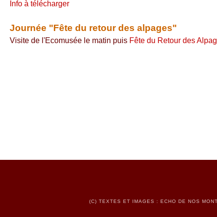
Info à télécharger
Journée "Fête du retour des alpages"
Visite de l'Ecomusée le matin puis
Fête du Retour des Alpa
(C) TEXTES ET IMAGES : ECHO DE NOS MONT