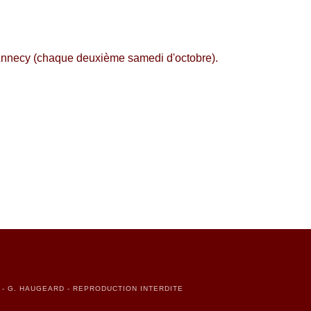
 d'Annecy (chaque deuxième samedi d'octobre).
N - G. HAUGEARD - REPRODUCTION INTERDITE