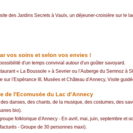
site des Jardins Secrets à Vaulx, un déjeuner-croisière sur le l
ar vos soins et selon vos envies !
possibilité d'un temps convivial autour d'un goûter savoyard.
restaurant « La Boussole » à Sevrier ou l'Auberge du Semnoz à St
ière sur l'Espérance III, Musées et Château d'Annecy, Visite gui
ste de l'Ecomusée du Lac d'Annecy
c des danses, des chants, de la musique, des costumes, des savo
anes bio).
 groupe folklorique d'Annecy - En avril, mai, juin, septembre et o
m facturés - Groupe de 30 personnes maxi).