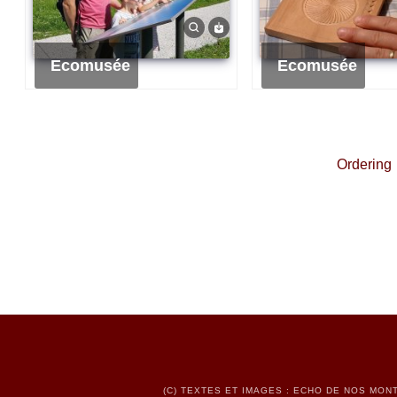
Ecomusée
Ecomusée
Ordering
(C) TEXTES ET IMAGES : ECHO DE NOS MONT