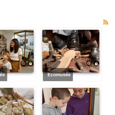
ée
Ecomusée