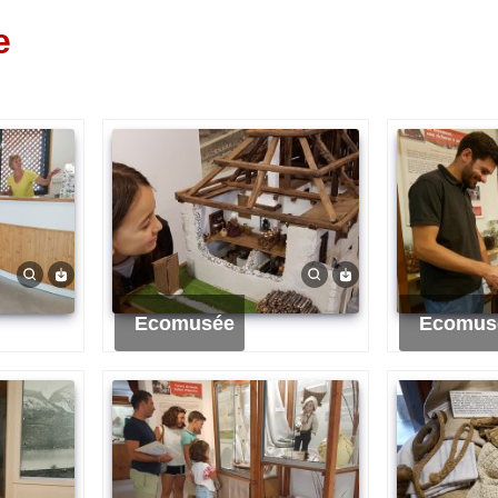
e
Ecomusée
Ecomus