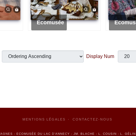
Ecomusée
Ecomus
Display Num
MENTIONS LÉGALES
CONTACTEZ-NOUS
AGNES - ECOMUSÉE DU LAC D'ANNECY - JM. BLACHE - L. COUSIN - L. GÉLI