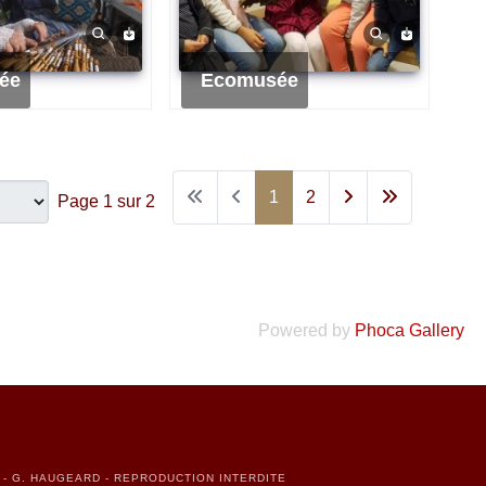
ée
Ecomusée
1
2
Page 1 sur 2
Powered by
Phoca Gallery
N - G. HAUGEARD - REPRODUCTION INTERDITE