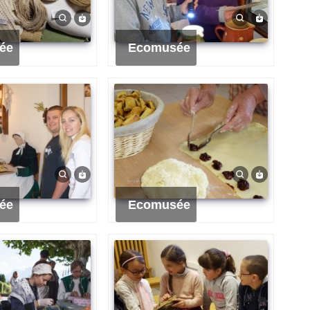
ée
Ecomusée
ée
Ecomusée