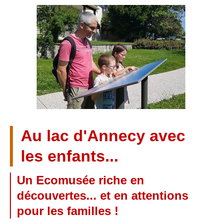
Au lac d'Annecy avec
les enfants...
Un Ecomusée riche en
découvertes... et en attentions
pour les familles !